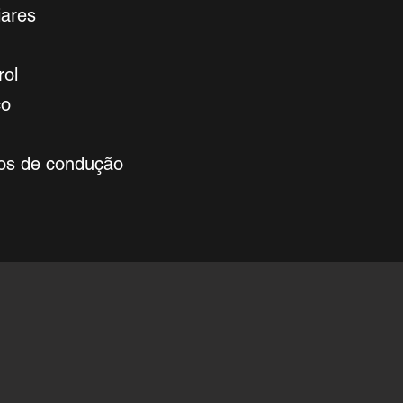
iares
rol
co
dos de condução