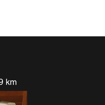
Contato
rca
Peças
Entre em contato
Mais
9 km