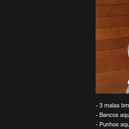
- 3 malas b
- Bancos aq
- Punhos aq