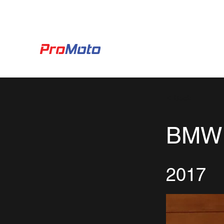
Agendamento Oficina
Usados
< Back
BMW 
2017