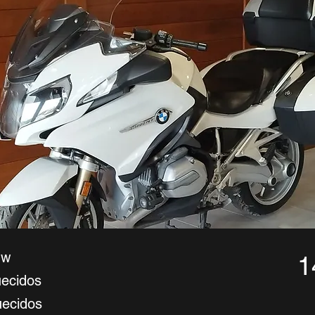
mw
1
uecidos
uecidos