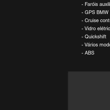
- Faróis auxil
- GPS BMW
- Cruise cont
- Vidro elétri
- Quickshift
- Vários mo
- ABS