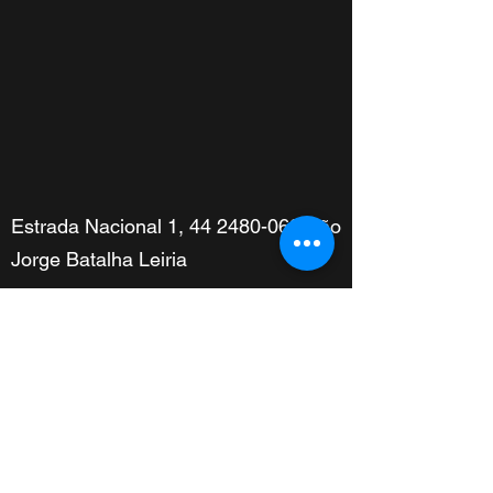
Estrada Nacional 1,
44 2480-062
São
Jorge Batalha Leiria
geral@promoto.pt
910 905 448
(Custo Rede Móvel
Nacional)