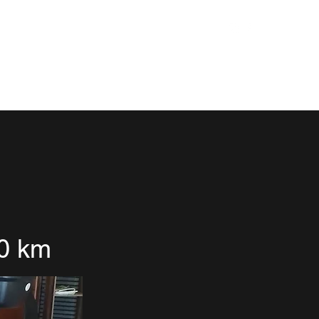
Contato
rca
Peças
Entre em contato
Mais
0 km