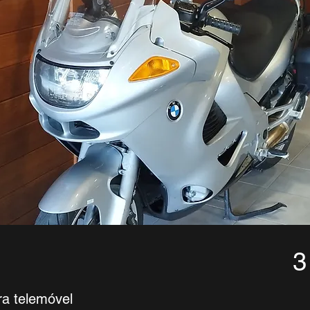
3
ra telemóvel