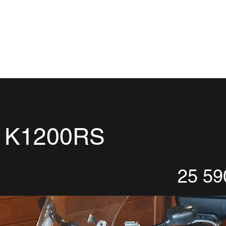
Serviço Ducati
Serviço de Oficina BMW
Serviço Oficina Multima
 K1200RS
25 59