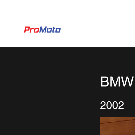
Agendamento Oficina
Usados
< Back
BMW
2002